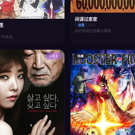
间谍过家家
莲
2022
动漫
临时家庭的温馨与爆笑。
千年旅途。
⭐ 9.2
热播