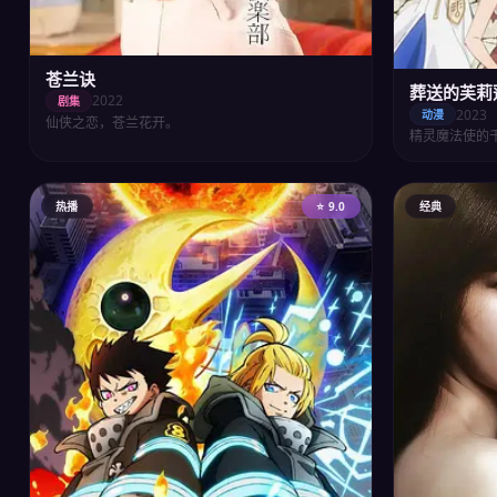
苍兰诀
葬送的芙莉
2022
剧集
2023
动漫
仙侠之恋，苍兰花开。
精灵魔法使的
热播
⭐ 9.0
经典