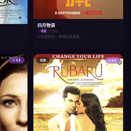
四月物语
1998
电影
少女的暗恋，如樱花般温柔。
⭐ 8.8
经典
⭐ 8.7