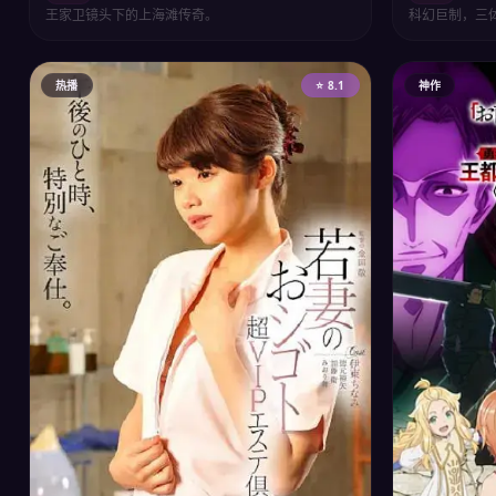
王家卫镜头下的上海滩传奇。
科幻巨制，三
热播
⭐ 8.1
神作