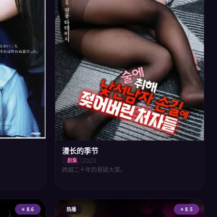
漫长的季节
2023
剧集
跨越二十年的悬疑大案。
⭐ 8.6
热播
⭐ 8.5