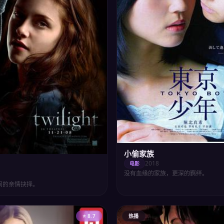
小偷家族
2018
电影
没有血缘的家族，更深的羁绊。
间的亲情抉择。
⭐ 8.7
热播