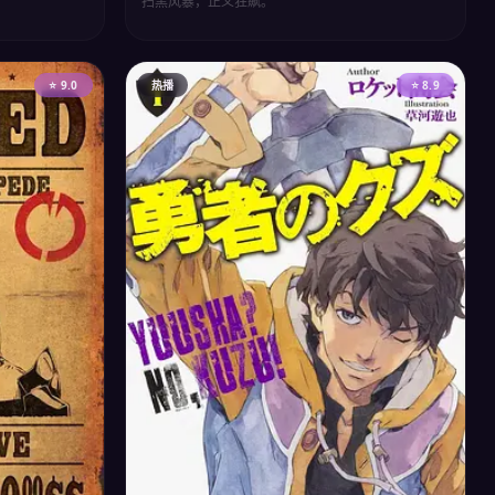
扫黑风暴，正义狂飙。
⭐ 9.0
热播
⭐ 8.9