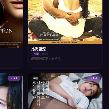
比海更深
2016
电影
是枝裕和式的家庭物语。
⭐ 9.1
神作
⭐ 9.4