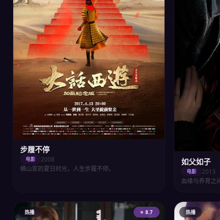
步履不停
2008
电影
如父如子
横山家的夏日时光，人生步履不停。
2013
电影
血缘与养育之
热播
⭐ 8.7
热播