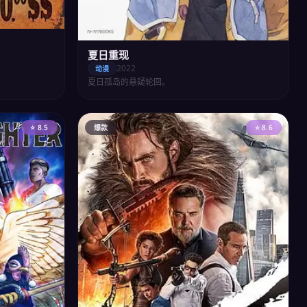
夏日重现
2022
动漫
夏日孤岛的悬疑轮回。
⭐ 8.5
爆款
⭐ 8.6