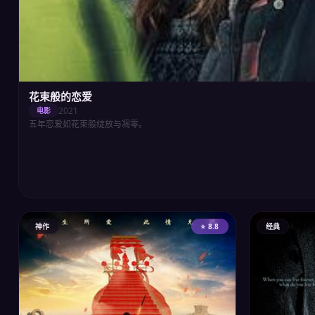
花束般的恋爱
2021
电影
五年恋爱如花束般绽放与凋零。
神作
⭐ 8.8
经典