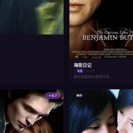
海街日记
2015
电影
镰仓四姐妹的温情日常。
⭐ 8.7
神作