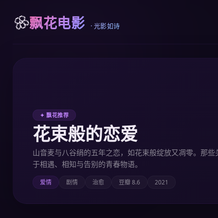
飘花电影
🌸
· 光影如诗
✦ 飘花推荐
花束般的恋爱
山音麦与八谷绢的五年之恋，如花束般绽放又凋零。那些
于相遇、相知与告别的青春物语。
爱情
剧情
治愈
豆瓣 8.6
2021