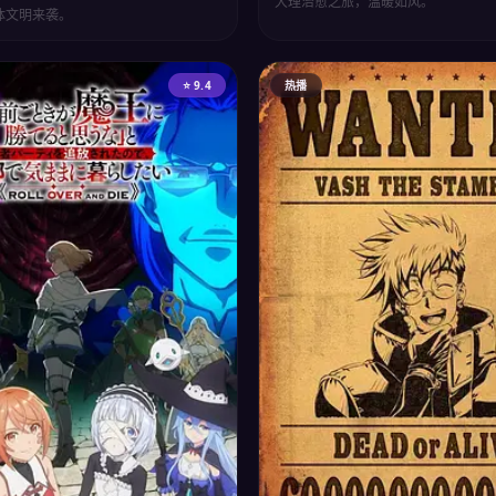
大理治愈之旅，温暖如风。
体文明来袭。
⭐ 9.4
热播