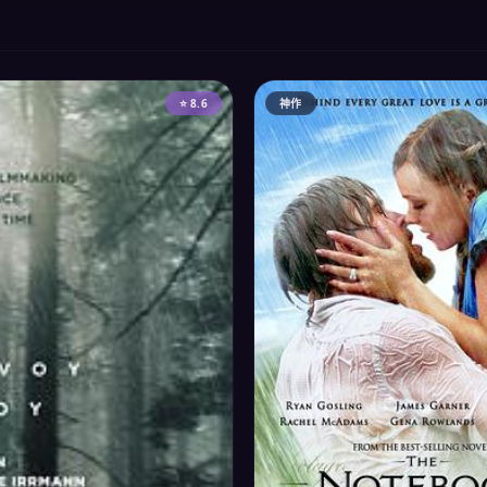
⭐ 8.6
神作